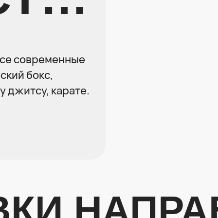
все современные
ский бокс,
у джитсу, карате.
ВКИ НАПРА