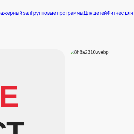
ажерный зал
Групповые программы
Для детей
Фитнес для
Е
ВА