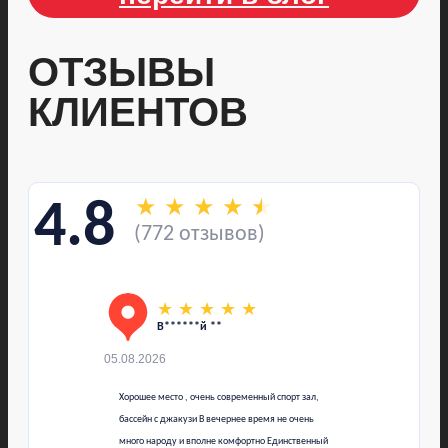
ОТЗЫВЫ
КЛИЕНТОВ
★
★
★
★
★
4.8
(772 отзывов)
★
★
★
★
★
В******й **
05.08.2026
Хорошее место , очень современный спорт зал,
бассейн с джакузи В вечернее время не очень
много народу и вполне комфортно Единственный