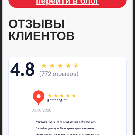
перейти в блог
ОТЗЫВЫ
КЛИЕНТОВ
★
★
★
★
★
4.8
(772 отзывов)
★
★
★
★
★
В******й **
05.08.2026
Хорошее место , очень современный спорт зал,
бассейн с джакузи В вечернее время не очень