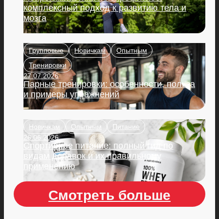
комплексный подход к развитию тела и
мозга
Групповые
Новичкам
Опытным
Тренировки
27.07.2026
Парные тренировки: особенности, польза
и примеры упражнений
Новичкам
Опытным
Питание
26.06.2026
Спортивное питание: полный гид по
видам добавок и их правильному
применению
Смотреть больше