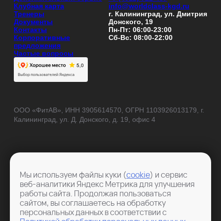
Клубная карта
info@worldclass-kgd.ru
Тренеры
г. Калининград, ул. Дмитрия
Документы
Донского, 19
Контакты
Пн-Пт: 06:00-23:00
Корпоративные
Сб-Вс: 08:00-22:00
предложения
Частые вопросы
ООО «ФитАВ», ИНН 3905614570, ОГРН 1103926013179, г.
Калининград, ул. Д. Донского, д. 19, офис 4
Мы используем файлы куки (
cookie
) и сервис
веб-аналитики Яндекс Метрика для улучшения
работы сайта. Продолжая пользоваться
сайтом, вы соглашаетесь на обработку
персональных данных в соответствии с